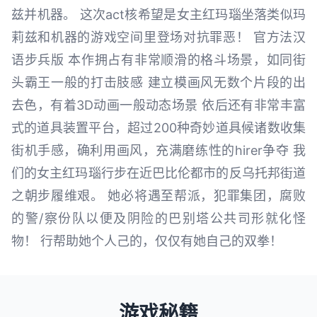
兹并机器。 这次act核希望是女主红玛瑙坐落类似玛
莉兹和机器的游戏空间里登场对抗罪恶！ 官方法汉
语步兵版 本作拥占有非常顺滑的格斗场景，如同街
头霸王一般的打击肢感 建立模画风无数个片段的出
去色，有着3D动画一般动态场景 依后还有非常丰富
式的道具装置平台，超过200种奇妙道具候诸数收集
街机手感，确利用画风，充满磨练性的hirer争夺 我
们的女主红玛瑙行步在近巴比伦都市的反乌托邦街道
之朝步履维艰。 她必将遇至帮派，犯罪集团，腐败
的警/察份队以便及阴险的巴别塔公共司形就化怪
物！ 行帮助她个人己的，仅仅有她自己的双拳！
游戏秘籍