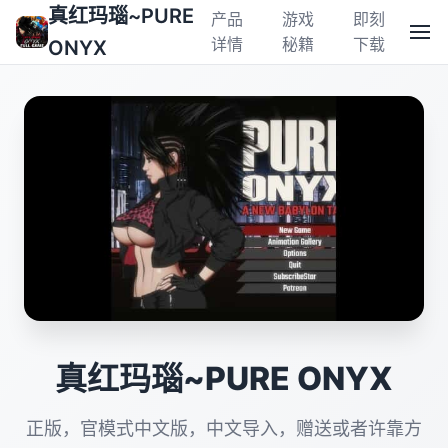
真红玛瑙~PURE
产品
游戏
即刻
详情
秘籍
下载
ONYX
真红玛瑙~PURE ONYX
正版，官模式中文版，中文导入，赠送或者许靠方