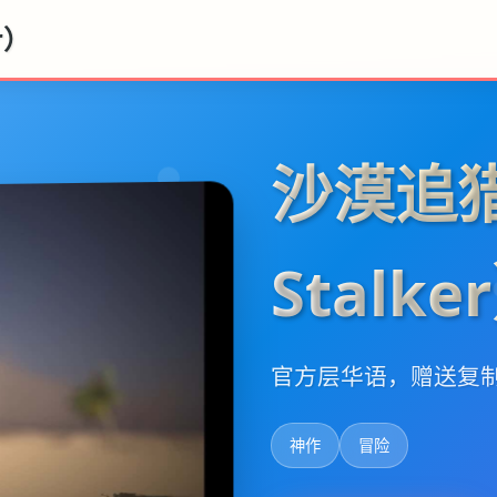
r）
沙漠追猎
Stalke
官方层华语，赠送复
神作
冒险