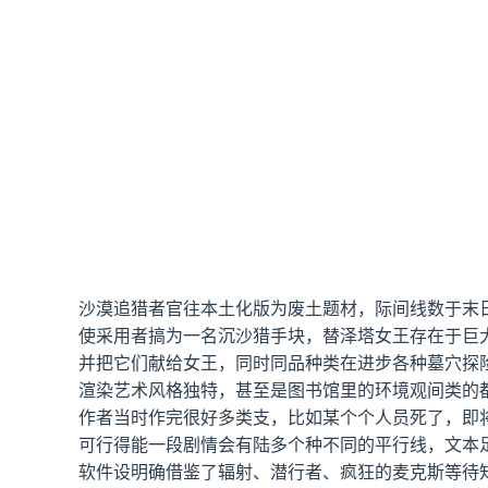
沙漠追猎者官往本土化版为
废土题材，际间线数于末日
使采用者搞为一名沉沙猎手块，替泽塔女王存在于巨
并把它们献给女王，同时同品种类在进步各种墓穴探
渲染艺术风格独特，甚至是图书馆里的环境观间类的
作者当时作完很好多类支，比如某个个人员死了，即
可行得能一段剧情会有陆多个种不同的平行线，文本
软件设明确借鉴了辐射、潜行者、疯狂的麦克斯等待