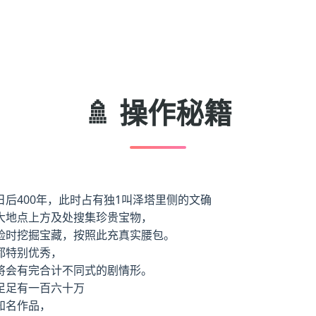
🚿 操作秘籍
后400年，此时占有独1叫泽塔里侧的文确
大地点上方及处搜集珍贵宝物，
险时挖掘宝藏，按照此充真实腰包。
都特别优秀，
将会有完合计不同式的剧情形。
足足有一百六十万
知名作品，