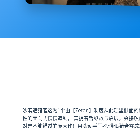
沙漠追猎者这为1个由【Zetan】制度从此项里侧面
性的面向式慢慢道到， 富拥有哲缘故与启展，会接触
对是不能错过的庞大作！目头动手门-沙漠追猎者零成