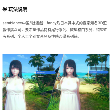
🌟 玩法说明
semblance中国/i社遊戲：fancy乃日本其中式的壹家知名3D遊
戲作搞众司，要希望作品持有尾行系列、欲望格鬥系列、欲望血
液系列、个人工个别女系列及性感沙灘系列待。