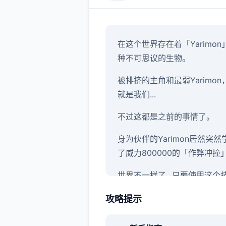
在这个世界存在着「Yarimon
种不可思议的生物。
被排挤的主角和最弱Yarimon
就是我们...
不过这都是之前的事情了。
身为伙伴的Yarimon居然突然
了威力800000的「作弊冲撞
世界不一样了...只要使用这个
不管事什么样的对手都能打倒..
攻略提示
然一场战斗中只能使用一次)
当然，光靠这样就想要当上冠