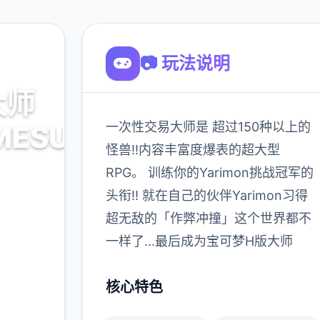
📷 玩法说明
大师
一次性交易大师是 超过150种以上的
MESUBUTA)
怪兽!!内容丰富度爆表的超大型
RPG。 训练你的Yarimon挑战冠军的
头衔!! 就在自己的伙伴Yarimon习得
超无敌的「作弊冲撞」这个世界都不
900K
一样了...最后成为宝可梦H版大师
玩家
核心特色
多