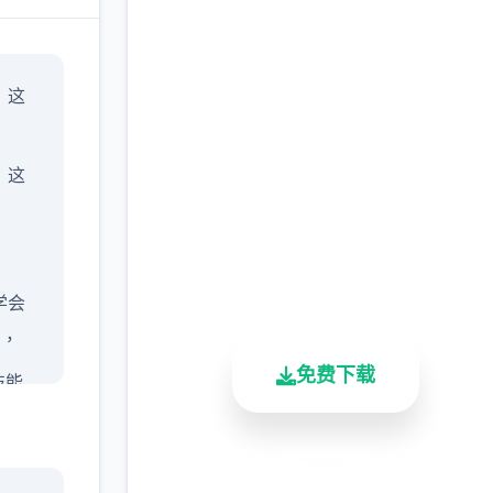
点击下载 一次性交易大
」这
师
(YARISUTEMESUBUTA
，这
完整版游戏，免费体验
2.3M+
4.9/5
900K+
总下载量
用户评分
活跃用户
学会
」，
免费下载
技能
.(虽
安全下载
高速安装
完全免费
军还