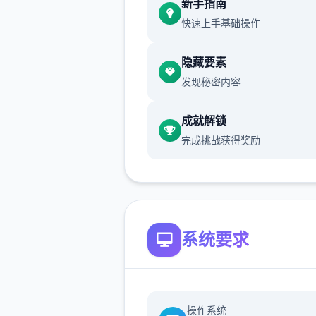
新手指南
太天真了，作为训练家就必须
快速上手基础操作
精进自己的技巧，但就算是这
对于第一次击败儿时玩伴的我
隐藏要素
是非常开心的事情了，终于可
发现秘密内容
一些输掉的钱给拿回来...
成就解锁
一次性交易大师s 然后，我也
完成挑战获得奖励
逐流地踏上了冒险之旅(被儿
用「我要去旅行了，你也给我
行」的压力逼迫)。
在旅行的途中，我慢慢的接触
系统要求
世界的谜团...
操作系统