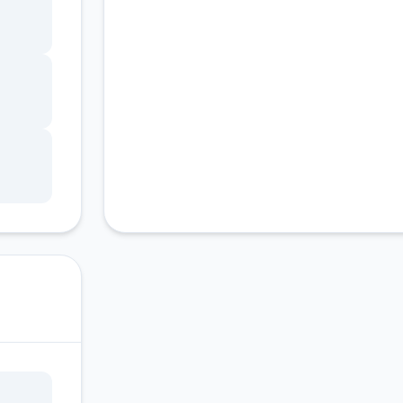
客服支持
不断
样，
已经
以把
随波
时玩伴
去旅
到这