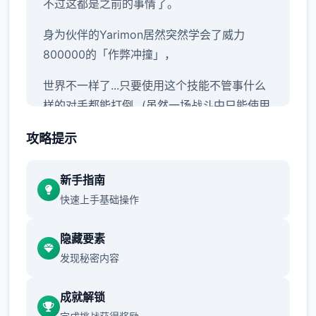
不过这都是之前的事情了。
身为伙伴的Yarimon居然突然学会了威力
800000的「作弊冲撞」，
世界不一样了...只要使用这个技能不管事什么
样的对手都能打倒...(虽然一场战斗中只能使用
一次)
攻略提示
当然，光靠这样就想要当上冠军还太天真了，
作为训练家就必须不断精进自己的技巧，但就
新手指南
算是这样，对于第一次击败儿时玩伴的我已经
快速上手基础操作
是非常开心的事情了，终于可以把一些输掉的
钱给拿回来...
隐藏要素
发现秘密内容
一次性交易大师s 然后，我也随波逐流地踏上
了冒险之旅(被儿时玩伴用「我要去旅行了，你
成就解锁
也给我去旅行」的压力逼迫)。