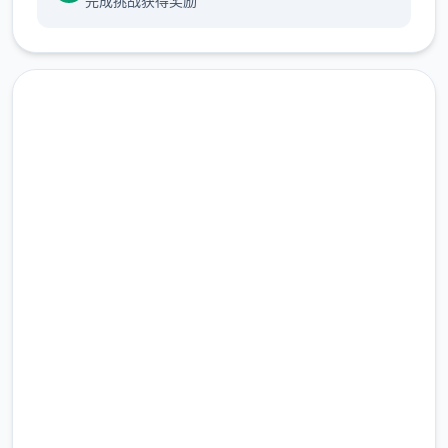
完成挑战获得奖励
中文版下载 一次性交易大师
在旅行的途中，我慢慢的接触到这世界的谜
(YARISUTEMESUBUTA)
团...
完整版游戏，免费体验
我的冒险正式开始了!!
朝着Yarimon图鉴完全制霸为目标!!
2.3M+
总下载量
4.9/5
用户评分
900K+