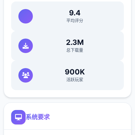
9.4
平均评分
探索隐藏在这世界的秘密，一步一步地迈向这
个世界的真相！
2.3M
总下载量
-----------
怪物150种以上
900K
各角色的游戏点阵图
活跃玩家
各角色的立绘以及各表情差分
有怪物图鉴
系统要求
本作品於 2023 年 9 月 1 日推出後很快就
突破了 10 萬套大關，作為年度神作終於登