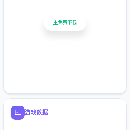
活跃用户
免费下载
怪兽收集型战斗RPG
安全下载
一次性交易大师收集各式各样的
「Yarimon」、朝着冠军努力吧！
高速安装
完全免费
不管是跟野生的Yarimon还是训练家战斗都可
获得经验值，之后可以按照自己的喜好将经验
客服支持
值分配给Yarimon！
游戏数据