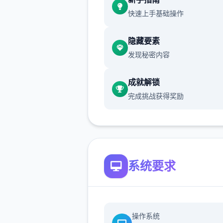
快速上手基础操作
世界不一样了...只要使用这个
不管事什么样的对手都能打倒..
隐藏要素
然一场战斗中只能使用一次)
发现秘密内容
当然，光靠这样就想要当上冠
太天真了，作为训练家就必须
成就解锁
精进自己的技巧，但就算是这
完成挑战获得奖励
对于第一次击败儿时玩伴的我
是非常开心的事情了，终于可
一些输掉的钱给拿回来...
一次性交易大师s 然后，我也
系统要求
逐流地踏上了冒险之旅(被儿
用「我要去旅行了，你也给我
行」的压力逼迫)。
操作系统