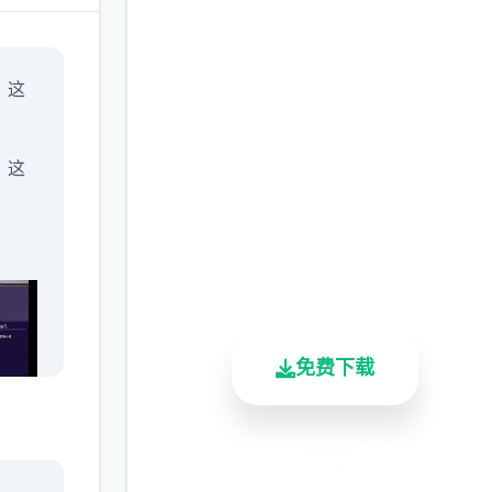
高速下载 一次性交易大
」这
师
(YARISUTEMESUBUTA
，这
完整版游戏，免费体验
2.3M+
4.9/5
900K+
总下载量
用户评分
活跃用户
免费下载
学会
安全下载
高速安装
完全免费
」，