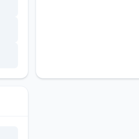
客服支持
技能
.(虽
军还
不断
样，
已经
以把
随波
时玩伴
去旅