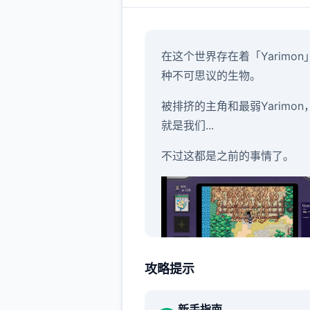
在这个世界存在着「Yarimon
种不可思议的生物。
被排挤的主角和最弱Yarimon
就是我们...
不过这都是之前的事情了。
攻略提示
身为伙伴的Yarimon居然突然
了威力800000的「作弊冲撞
新手指南