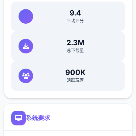
获得经验值，之后可以按照自己的喜好将经验
9.4
值分配给Yarimon！
平均评分
探索隐藏在这世界的秘密，一步一步地迈向这
个世界的真相！
2.3M
总下载量
-----------
怪物150种以上
900K
各角色的游戏点阵图
活跃玩家
各角色的立绘以及各表情差分
有怪物图鉴
系统要求
本作品於 2023 年 9 月 1 日推出後很快就
突破了 10 萬套大關，作為年度神作終於登