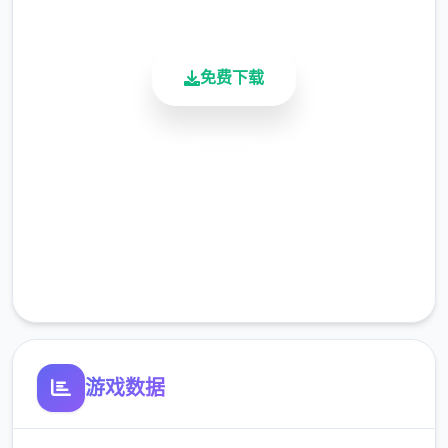
活跃用户
我的冒险正式开始了!!
免费下载
朝着Yarimon图鉴完全制霸为目标!!
怪兽收集型战斗RPG
安全下载
一次性交易大师收集各式各样的
「Yarimon」、朝着冠军努力吧！
高速安装
完全免费
客服支持
游戏数据
不管是跟野生的Yarimon还是训练家战斗都可