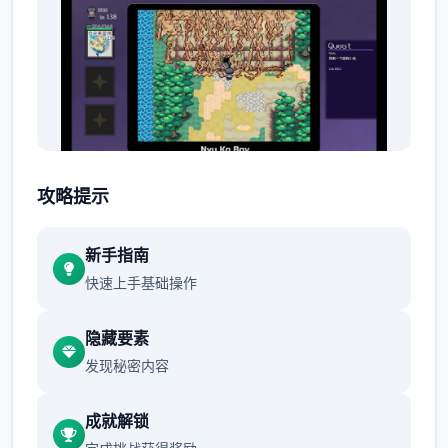
不过这都是之前的事情了。
攻略提示
身为伙伴的Yarimon居然突然学会了威力
新手指南
800000的「作弊冲撞」，
快速上手基础操作
世界不一样了...只要使用这个技能不管事什么
样的对手都能打倒...(虽然一场战斗中只能使用
隐藏要素
一次)
发现秘密内容
当然，光靠这样就想要当上冠军还太天真了，
成就解锁
作为训练家就必须不断精进自己的技巧，但就