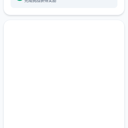
完成挑战获得奖励
算是这样，对于第一次击败儿时玩伴的我已经
是非常开心的事情了，终于可以把一些输掉的
钱给拿回来...
一次性交易大师s 然后，我也随波逐流地踏上
了冒险之旅(被儿时玩伴用「我要去旅行了，你
也给我去旅行」的压力逼迫)。
快速下载 一次性交易大师
在旅行的途中，我慢慢的接触到这世界的谜
(YARISUTEMESUBUTA)
团...
完整版游戏，免费体验
2.3M+
总下载量
4.9/5
用户评分
900K+