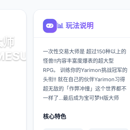
📊 玩法说明
大师
一次性交易大师是 超过150种以上的
MESUBUTA)
怪兽!!内容丰富度爆表的超大型
RPG。 训练你的Yarimon挑战冠军的
载
头衔!! 就在自己的伙伴Yarimon习得
超无敌的「作弊冲撞」这个世界都不
900K
一样了...最后成为宝可梦H版大师
玩家
核心特色
多