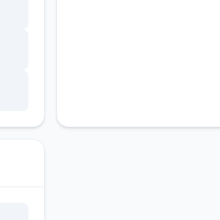
客服支持
技能
.(虽
军还
不断
样，
已经
以把
随波
时玩伴
去旅