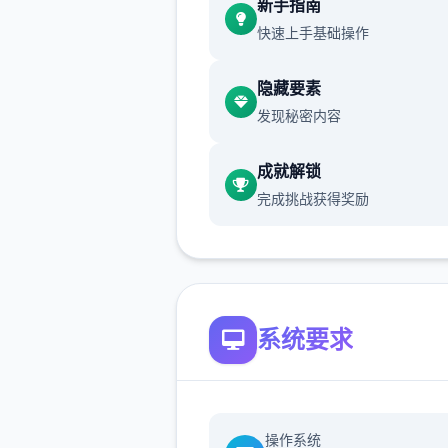
新手指南
快速上手基础操作
世界不一样了...只要使用这个
不管事什么样的对手都能打倒..
隐藏要素
然一场战斗中只能使用一次)
发现秘密内容
当然，光靠这样就想要当上冠
太天真了，作为训练家就必须
成就解锁
精进自己的技巧，但就算是这
完成挑战获得奖励
对于第一次击败儿时玩伴的我
是非常开心的事情了，终于可
一些输掉的钱给拿回来...
一次性交易大师s 然后，我也
系统要求
逐流地踏上了冒险之旅(被儿
用「我要去旅行了，你也给我
行」的压力逼迫)。
操作系统