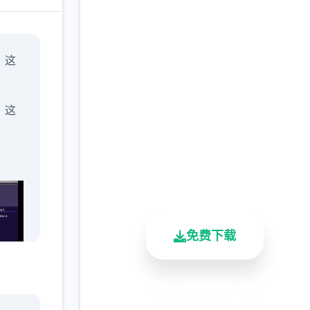
安全下载 一次性交易大
」这
师
(YARISUTEMESUBUTA
，这
完整版游戏，免费体验
2.3M+
4.9/5
900K+
总下载量
用户评分
活跃用户
免费下载
学会
安全下载
高速安装
完全免费
」，