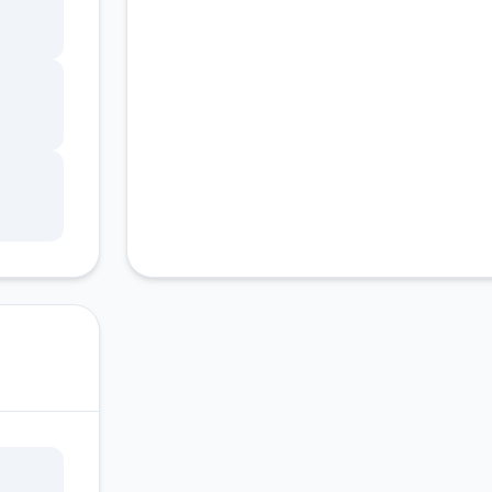
客服支持
学会
」，
技能
.(虽
军还
不断
样，
已经
以把