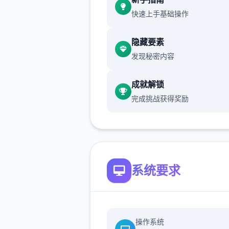
快速上手基础操作
不过这都是之前的事情了。
隐藏要素
发现秘密内容
身为伙伴的Yarimon居然突然
了威力800000的「作弊冲撞
成就解锁
世界不一样了...只要使用这个
完成挑战获得奖励
不管事什么样的对手都能打倒..
然一场战斗中只能使用一次)
当然，光靠这样就想要当上冠
太天真了，作为训练家就必须
系统要求
精进自己的技巧，但就算是这
对于第一次击败儿时玩伴的我
是非常开心的事情了，终于可
一些输掉的钱给拿回来...
操作系统