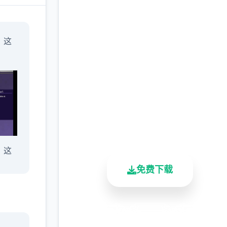
安全下载 一次性交易大
」这
师
(YARISUTEMESUBUTA
完整版游戏，免费体验
2.3M+
4.9/5
900K+
总下载量
用户评分
活跃用户
，这
免费下载
安全下载
高速安装
完全免费