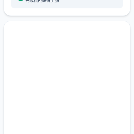
完成挑战获得奖励
当然，光靠这样就想要当上冠军还太天真了，
作为训练家就必须不断精进自己的技巧，但就
高速下载 一次性交易大师
算是这样，对于第一次击败儿时玩伴的我已经
(YARISUTEMESUBUTA)
是非常开心的事情了，终于可以把一些输掉的
钱给拿回来...
完整版游戏，免费体验
一次性交易大师s 然后，我也随波逐流地踏上
2.3M+
了冒险之旅(被儿时玩伴用「我要去旅行了，你
总下载量
也给我去旅行」的压力逼迫)。
4.9/5
用户评分
900K+