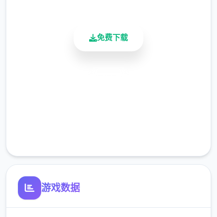
活跃用户
免费下载
安全下载
在旅行的途中，我慢慢的接触到这世界的谜
团...
高速安装
完全免费
我的冒险正式开始了!!
客服支持
朝着Yarimon图鉴完全制霸为目标!!
怪兽收集型战斗RPG
一次性交易大师收集各式各样的
游戏数据
「Yarimon」、朝着冠军努力吧！
不管是跟野生的Yarimon还是训练家战斗都可