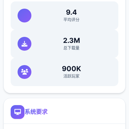
获得经验值，之后可以按照自己的喜好将经验
9.4
值分配给Yarimon！
平均评分
探索隐藏在这世界的秘密，一步一步地迈向这
个世界的真相！
2.3M
总下载量
-----------
怪物150种以上
900K
各角色的游戏点阵图
活跃玩家
各角色的立绘以及各表情差分
有怪物图鉴
系统要求
本作品於 2023 年 9 月 1 日推出後很快就
突破了 10 萬套大關，作為年度神作終於登