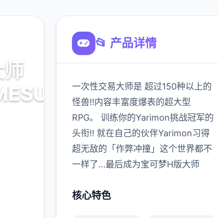
📂 产品详情
大师
一次性交易大师是 超过150种以上的
MESUBUTA)
怪兽!!内容丰富度爆表的超大型
RPG。 训练你的Yarimon挑战冠军的
载
头衔!! 就在自己的伙伴Yarimon习得
超无敌的「作弊冲撞」这个世界都不
900K
一样了...最后成为宝可梦H版大师
玩家
核心特色
更多