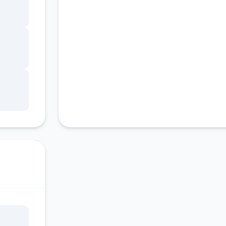
客服支持
技能
.(虽