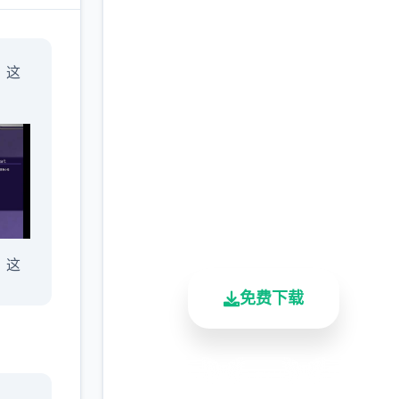
汉化版下载 一次性交易
」这
大师
(YARISUTEMESUBUTA
完整版游戏，免费体验
2.3M+
4.9/5
900K+
总下载量
用户评分
活跃用户
，这
免费下载
学会
安全下载
高速安装
完全免费
」，