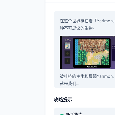
在这个世界存在着「Yarimon
种不可思议的生物。
被排挤的主角和最弱Yarimon
就是我们...
不过这都是之前的事情了。
攻略提示
身为伙伴的Yarimon居然突然
了威力800000的「作弊冲撞
新手指南