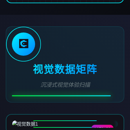
💽
视觉数据矩阵
沉浸式视觉体验扫描
DATA-01