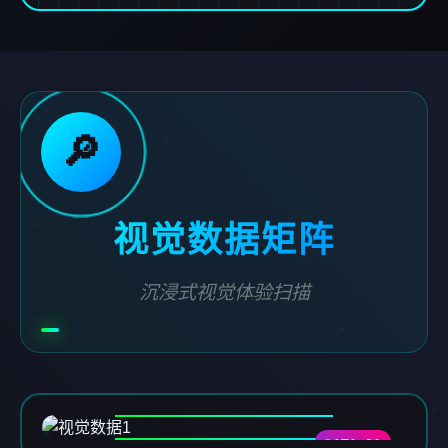
🔎
视觉数据矩阵
沉浸式视觉体验扫描
DATA-01