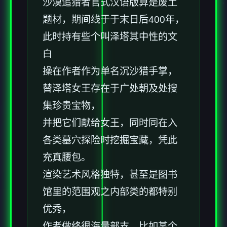
沙漠追猎者官式汉语版算是
废土
题材，期间线于于末日后400年，
此时持有些个叫泽塔其中性的文
白
操在作者作为单名沉沙猎手掌，
替泽塔女王存在于广处朝及处搜
集珍贵宝物，
并把它们献给女王，同时同在入
各类墓穴探险时挖掘宝藏，凭此
充真腰包。
渲染艺术风格独特，甚至是图书
馆里的范围观之内部类的都特别
优秀，
作者做终很海量部支，比如某个