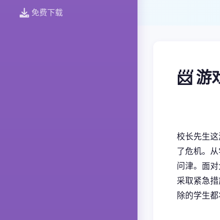
免费下载
📨 
校长先生这
了危机。从
问津。面对
采取紧急措
除的学生都