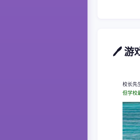
🖊️ 
校长先
但学校